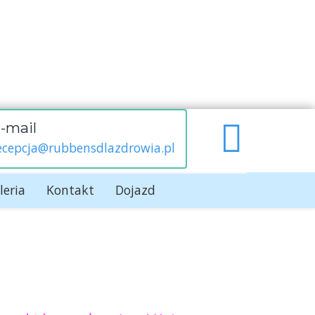
-mail
ecepcja@rubbensdlazdrowia.pl
leria
Kontakt
Dojazd