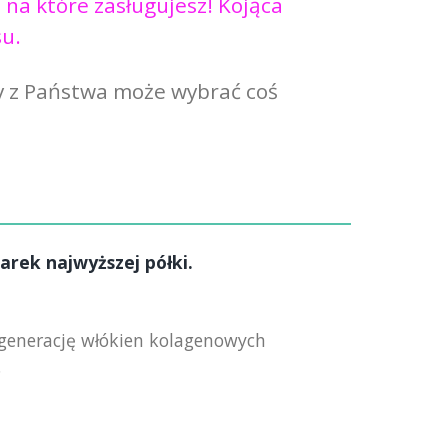
 na które zasługujesz! Kojąca
su.
dy z Państwa może wybrać coś
rek najwyższej półki.
regenerację włókien kolagenowych
.