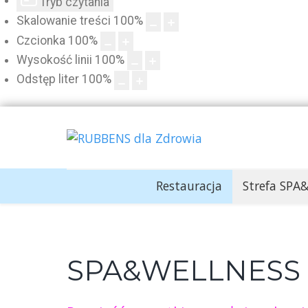
Tryb czytania
Skalowanie treści
100
%
Czcionka
100
%
Wysokość linii
100
%
Odstęp liter
100
%
Restauracja
Strefa SP
SPA&WELLNESS