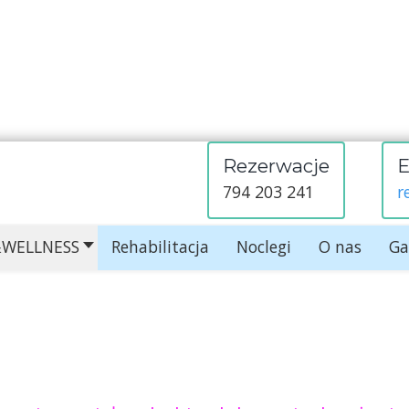
Rezerwacje
E
794 203 241
r
A&WELLNESS
Rehabilitacja
Noclegi
O nas
Ga