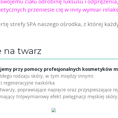
 swojemu ciału odrobinę luksusu i odprężenia,
tycznych przeniesie cię w inny wymiar relak
tę strefy SPA naszego ośrodka, z której każ
 na twarz
jemy przy pomocy profesjonalnych kosmetyków ma
ażdego rodzaju skóry, w tym między innymi:
ci regeneracyjne naskórka
rę twarzy, poprawiające napięcie oraz przyspieszające 
iający trójwymiarowy efekt pielęgnacji męskiej skóry